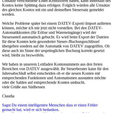
Umsätze verschiedene Elster-Kennziffern haben, kann innerhalb des
Kontos keine Splitting dazu erfolgen. Folglich würden alle Umsätze
des gleichen Kontos mit ein und demselben Steuersatz gemeldet
werden.
Welche Probleme später bei einem DATEV-Export/-Import auftreten
können, möchte ich mir jetzt nicht vorstellen. Bei den DATEV-
Automatikkonten (für Erlöse und Wareneingänge) wird der
Steueranteil automatisch gebucht. Es wird beim Export der Dateien
für diese Konten kein gesonderter Steuer-/Buchungsschlüssel
übergeben sondern auf die Automatik von DATEV zugegriffen. Ob
diese auch im Sinne der ursprünglichen Buchung korrekt gesetzt
wird, bleibt zu bezweifeln.
Wir haben in unserem Leitfaden Kontonummern aus den freien
Bereichen von DATEV ausgewählt. Ihr Steuerberater kann für den
Jahresabschluß selbst entscheiden ob er die neuen Konten mit
entsprechenden Funktionen und Automatismen ausstatten möchte
oder die Salden auf entsprechende Konten umbucht.
viele Grüße aus Südhessen
Claudia
Sagst Du einem intelligenten Menschen dass er einen Fehler
gemacht hat, wird er sich bedanken.