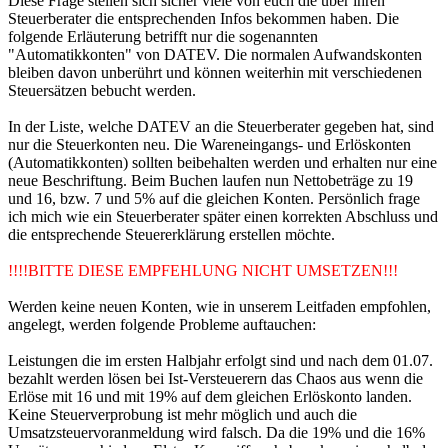
Diese Frage stellen sich sicher viele von euch die über ihren
Steuerberater die entsprechenden Infos bekommen haben. Die
folgende Erläuterung betrifft nur die sogenannten
"Automatikkonten" von DATEV. Die normalen Aufwandskonten
bleiben davon unberührt und können weiterhin mit verschiedenen
Steuersätzen bebucht werden.
In der Liste, welche DATEV an die Steuerberater gegeben hat, sind
nur die Steuerkonten neu. Die Wareneingangs- und Erlöskonten
(Automatikkonten) sollten beibehalten werden und erhalten nur eine
neue Beschriftung. Beim Buchen laufen nun Nettobeträge zu 19
und 16, bzw. 7 und 5% auf die gleichen Konten. Persönlich frage
ich mich wie ein Steuerberater später einen korrekten Abschluss und
die entsprechende Steuererklärung erstellen möchte.
!!!!BITTE DIESE EMPFEHLUNG NICHT UMSETZEN!!!
Werden keine neuen Konten, wie in unserem Leitfaden empfohlen,
angelegt, werden folgende Probleme auftauchen:
Leistungen die im ersten Halbjahr erfolgt sind und nach dem 01.07.
bezahlt werden lösen bei Ist-Versteuerern das Chaos aus wenn die
Erlöse mit 16 und mit 19% auf dem gleichen Erlöskonto landen.
Keine Steuerverprobung ist mehr möglich und auch die
Umsatzsteuervoranmeldung wird falsch. Da die 19% und die 16%