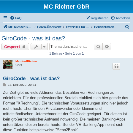
MC Richter GbR
FAQ
Registrieren
Anmelden
S
MC Richter GbR (Impressum / Datenschutz)
Foren-Übersicht
Offizielles für Jedermann
Bekanntmachungen
u
GiroCode - was ist das?
c
Suche
Erweiterte S
Gesperrt
h
1 Beitrag • Seite
1
von
1
e
ManfredRichter
Chef
GiroCode - was ist das?
B
22. Dez 2020, 20:34
e
i
Zur Zeit gibt es viele Aktionen das Bezahlen von Rechnungen zu
t
erleichtern. Für den professionellen Bereich etabliert sich hier gerade das
r
a
Format "XRechnung". Die technischen Voraussetzungen sind hier jedoch
g
recht hoch. Eher für den Privatanwender oder kleinen und
mittelständischen Unternehmer ist der GiroCode geeignet. Für diesen ist
kein großer technischer Aufwand notwendig. Die meisten Banking-Apps
unterstützen diesen bereits heute. Bei der VR-Banking App nennt sich
diese Funktion beispielsweise "Scan2Bank"