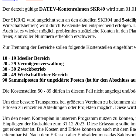
Der derzeit gültige
DATEV-Kontenrahmen SKR49
wird zum 01.01
Der SKR42 wird angelehnt sein an den aktuellen SKR04 und
5-stel
Wirtschaftsbetrieb) wird durch Kostenstellen entsprechend erfolgen. 
Auch ist es wieder möglich problemlos zusätzliche Konten in den Pl
freier, sinnvoller Nummern erheblich erschwerte.
Zur Trennung der Bereiche sollen folgende Kostenstellen eingeführt 
10 - 19 Ideeller Bereich
20 - 29 Vermögensverwaltung
30 - 39 Zweckbetrieb
40 - 49 Wirtschaftlicher Bereich
90 Sammelposten für ungeklärte Posten (ist für den Abschluss au
Die Kostenstellen 50 - 89 dürfen in diesem Fall nicht angelegt und/o
Um eine bessere Transparenz bei größeren Vereinen zu bekommen sind 
Erlösen zu einzelnen Abteilungen oder Projekten möglich. Diese wird
Um den neuen Kontenplan in unserem Programm nutzen zu können, mus
Einpflegen der Endsalden zum 31.12.2023. Diese Erfassung sollte im
gut erkennbar ist. Die Kosten und Erlöse können so auch mit dem En
erkennbar ist. Nach dem Erfassen aller Endsalden muss das Saldovort