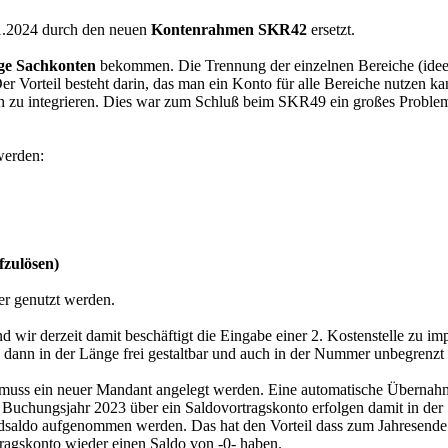
.2024 durch den neuen
Kontenrahmen SKR42
ersetzt.
lige Sachkonten
bekommen. Die Trennung der einzelnen Bereiche (idee
Der Vorteil besteht darin, das man ein Konto für alle Bereiche nutzen
an zu integrieren. Dies war zum Schluß beim SKR49 ein großes Proble
werden:
fzulösen)
der genutzt werden.
wir derzeit damit beschäftigt die Eingabe einer 2. Kostenstelle zu i
 dann in der Länge frei gestaltbar und auch in der Nummer unbegrenzt e
s ein neuer Mandant angelegt werden. Eine automatische Übernahme de
 Buchungsjahr 2023 über ein Saldovortragskonto erfolgen damit in der
dsaldo aufgenommen werden. Das hat den Vorteil dass zum Jahresende 
ragskonto wieder einen Saldo von -0- haben.