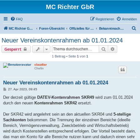
MC Richter GbR
FAQ
Registrieren
Anmelden
S
MC Richter GbR (Impressum / Datenschutz)
Foren-Übersicht
Offizielles für Jedermann
Bekanntmachungen
u
Neuer Vereinskontenrahmen ab 01.01.2024
c
Suche
Erweiterte S
Gesperrt
h
1 Beitrag • Seite
1
von
1
e
claudiar
Chefin
Neuer Vereinskontenrahmen ab 01.01.2024
B
27. Apr 2023, 09:45
e
i
Der derzeit gültige
DATEV-Kontenrahmen SKR49
wird zum 01.01.2024
t
durch den neuen
Kontenrahmen SKR42
ersetzt.
r
a
g
Der SKR42 wird angelehnt sein an den aktuellen SKR04 und
5-stellige
Sachkonten
bekommen. Die Trennung der einzelnen Bereiche (ideelle
Bereich, Vermögensverwaltung, Zweckbetrieb und Wirtschaftsbetrieb)
wird durch Kostenstellen entsprechend erfolgen. Der Vorteil besteht darin,
das man ein Konto für alle Bereiche nutzen kann und dadurch einen sehr