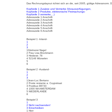
i
a
i
e
Das Rechnungslayout richtet sich an die, seit 2005, gültige Adressnorm. 
t
r
t
e
e
Kopfzeile 1 Zusätze und Vermerke (Vorausverfügungen,
n
r
n
Kopfzeile 2 Produkte, elektronische Freimachungs-
v
a
Kopfzeile 3 vermerke,...)
o
g
Adresszeile 1 Anschrift
n
Adresszeile 2 Anschrift
c
Adresszeile 3 Anschrift
l
Adresszeile 4 Anschrift
a
Adresszeile 5 Anschrift
u
Adresszeile 6 Anschrift
d
i
a
Beispiel 1 -Inland-
r
1
2
3
1Gärtnerei Nagel
2 Frau Lisa Brockmann
3 Heidestr. 76
4 52146 Würselen
5
6
Beispiel 2 -Ausland-
1
2
3
1Jean-Luc Bertano
2 Poste restante a. Cuypstraat
3 Postbus 98733
4 1000 NA AMSTERDAM
5 NIEDERLANDE
6
Beispiel 3
1
2 Nicht nachsenden!
3 Einschreiben
1 Herr