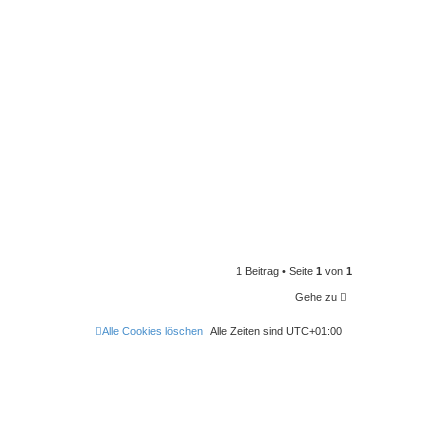
1 Beitrag • Seite
1
von
1
Gehe zu
Alle Cookies löschen
Alle Zeiten sind
UTC+01:00