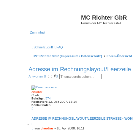
MC Richter GbR
Forum der MC Richter GbR
Zum Inhalt
Schnellzugriff
FAQ
MC Richter GbR (Impressum / Datenschutz)
Foren-Übersicht
Adresse im Rechnungslayout/Leerzeile
S
E
Antworten
u
r
c
w
h
e
e
i
claudiar
t
Chefin
e
Beiträge:
574
r
Registriert:
12. Dez 2007, 13:14
t
Kontaktdaten:
e
K
S
o
n
u
t
c
ADRESSE IM RECHNUNGSLAYOUT/LEERZEILE STRASSE - WOH
a
h
Z
k
e
i
t
B
von
claudiar
»
18. Apr 2008, 10:11
t
d
e