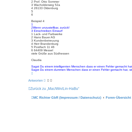
2 Prof. Otto Sommer
3 Wacholderweg 52a
4 26133 Oldenburg
5
6
Beispiel 4
1
2Wenn unzustellbar, zurück!
3 Einschreiben Einwurf
1 Lack- und Farbwerke
2 Hans Bauer AG
3 Kundenbetreuung
4 Herr Brandenburg
5 Postfach 11 46
6 64409 Messel
viele Grüße aus Südhessen
Claudia
Sagst Du einem intelligenten Menschen dass er einen Fehler gemacht hat
Sagst Du einem dummen Menschen dass er einen Fehler gemacht hat, wird
N
a
c
Antworten
h
o
Zurück zu „Mac/Win/Lin-HaBu“
b
e
n
MC Richter GbR (Impressum / Datenschutz)
Foren-Übersicht