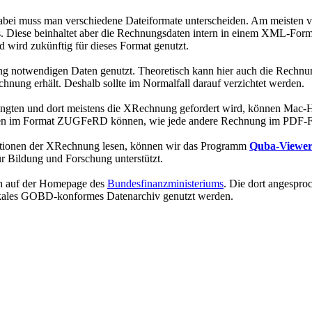
. Dabei muss man verschiedene Dateiformate unterscheiden. Am meist
Diese beinhaltet aber die Rechnungsdaten intern in einem XML-Format
ird zukünftig für dieses Format genutzt.
g notwendigen Daten genutzt. Theoretisch kann hier auch die Rechnu
nung erhält. Deshalb sollte im Normalfall darauf verzichtet werden.
langten und dort meistens die XRechnung gefordert wird, können Mac-
ngen im Format ZUGFeRD können, wie jede andere Rechnung im PDF-F
tionen der XRechnung lesen, können wir das Programm
Quba-Viewe
r Bildung und Forschung unterstützt.
an auf der Homepage des
Bundesfinanzministeriums
. Die dort angespro
lokales GOBD-konformes Datenarchiv genutzt werden.