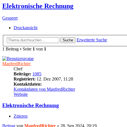
Elektronische Rechnung
Gesperrt
Druckansicht
Erweiterte Suche
Suche
1 Beitrag • Seite
1
von
1
ManfredRichter
Chef
Beiträge:
1085
Registriert:
12. Dez 2007, 11:28
Kontaktdaten:
Kontaktdaten von ManfredRichter
Website
Elektronische Rechnung
Zitieren
Beitrag
von
ManfredRichter
»
28. Sep 2024, 20:19