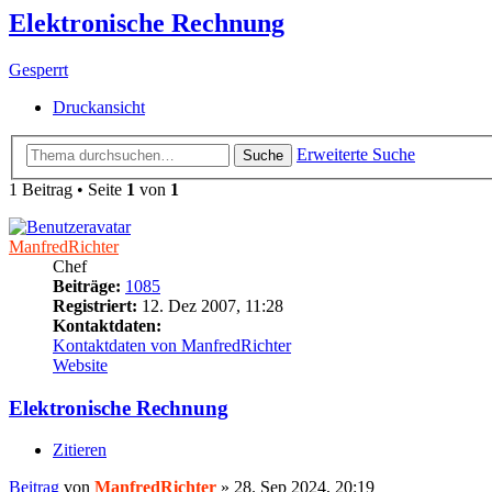
Elektronische Rechnung
Gesperrt
Druckansicht
Erweiterte Suche
Suche
1 Beitrag • Seite
1
von
1
ManfredRichter
Chef
Beiträge:
1085
Registriert:
12. Dez 2007, 11:28
Kontaktdaten:
Kontaktdaten von ManfredRichter
Website
Elektronische Rechnung
Zitieren
Beitrag
von
ManfredRichter
»
28. Sep 2024, 20:19