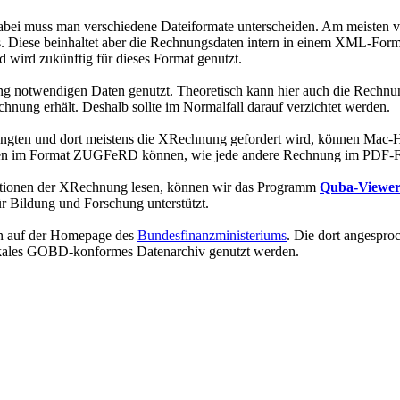
. Dabei muss man verschiedene Dateiformate unterscheiden. Am meist
Diese beinhaltet aber die Rechnungsdaten intern in einem XML-Format
ird zukünftig für dieses Format genutzt.
g notwendigen Daten genutzt. Theoretisch kann hier auch die Rechnu
nung erhält. Deshalb sollte im Normalfall darauf verzichtet werden.
langten und dort meistens die XRechnung gefordert wird, können Mac-
ngen im Format ZUGFeRD können, wie jede andere Rechnung im PDF-F
tionen der XRechnung lesen, können wir das Programm
Quba-Viewe
r Bildung und Forschung unterstützt.
an auf der Homepage des
Bundesfinanzministeriums
. Die dort angespro
lokales GOBD-konformes Datenarchiv genutzt werden.