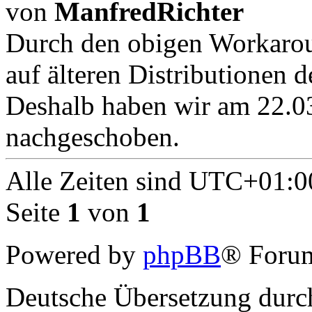
von
ManfredRichter
Durch den obigen Workaro
auf älteren Distributionen d
Deshalb haben wir am 22.03
nachgeschoben.
Alle Zeiten sind
UTC+01:0
Seite
1
von
1
Powered by
phpBB
® Forum
Deutsche Übersetzung dur