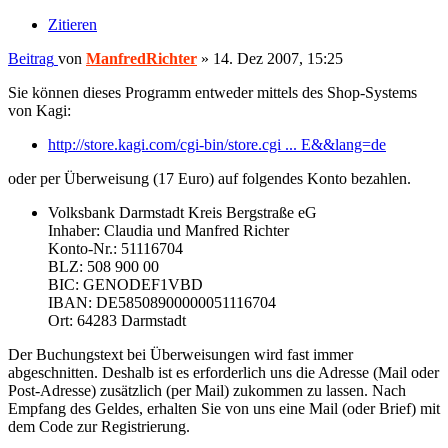
Zitieren
Beitrag
von
ManfredRichter
»
14. Dez 2007, 15:25
Sie können dieses Programm entweder mittels des Shop-Systems
von Kagi:
http://store.kagi.com/cgi-bin/store.cgi ... E&&lang=de
oder per Überweisung (17 Euro) auf folgendes Konto bezahlen.
Volksbank Darmstadt Kreis Bergstraße eG
Inhaber: Claudia und Manfred Richter
Konto-Nr.: 51116704
BLZ: 508 900 00
BIC: GENODEF1VBD
IBAN: DE58508900000051116704
Ort: 64283 Darmstadt
Der Buchungstext bei Überweisungen wird fast immer
abgeschnitten. Deshalb ist es erforderlich uns die Adresse (Mail oder
Post-Adresse) zusätzlich (per Mail) zukommen zu lassen. Nach
Empfang des Geldes, erhalten Sie von uns eine Mail (oder Brief) mit
dem Code zur Registrierung.