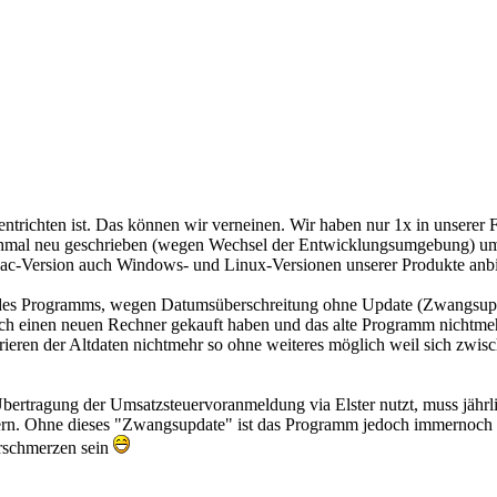
 entrichten ist. Das können wir verneinen. Wir haben nur 1x in unserer
hmal neu geschrieben (wegen Wechsel der Entwicklungsumgebung) um fü
r Mac-Version auch Windows- und Linux-Versionen unserer Produkte anb
e des Programms, wegen Datumsüberschreitung ohne Update (Zwangsupda
ich einen neuen Rechner gekauft haben und das alte Programm nichtme
ren der Altdaten nichtmehr so ohne weiteres möglich weil sich zwisch
ertragung der Umsatzsteuervoranmeldung via Elster nutzt, muss jährli
rn. Ohne dieses "Zwangsupdate" ist das Programm jedoch immernoch ko
erschmerzen sein