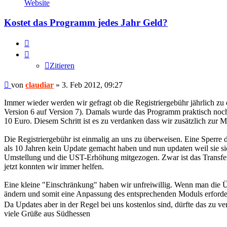
von
Website
claudiar
Kostet das Programm jedes Jahr Geld?
Zitieren
Zitieren
Beitrag
von
claudiar
»
3. Feb 2012, 09:27
Immer wieder werden wir gefragt ob die Registriergebühr jährlich zu
Version 6 auf Version 7). Damals wurde das Programm praktisch noc
10 Euro. Diesem Schritt ist es zu verdanken dass wir zusätzlich zu
Die Registriergebühr ist einmalig an uns zu überweisen. Eine Sperr
als 10 Jahren kein Update gemacht haben und nun updaten weil sie s
Umstellung und die UST-Erhöhung mitgezogen. Zwar ist das Transferie
jetzt konnten wir immer helfen.
Eine kleine "Einschränkung" haben wir unfreiwillig. Wenn man die Üb
ändern und somit eine Anpassung des entsprechenden Moduls erforde
Da Updates aber in der Regel bei uns kostenlos sind, dürfte das zu v
viele Grüße aus Südhessen