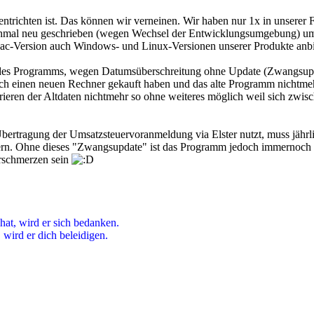
 entrichten ist. Das können wir verneinen. Wir haben nur 1x in unserer
hmal neu geschrieben (wegen Wechsel der Entwicklungsumgebung) um fü
r Mac-Version auch Windows- und Linux-Versionen unserer Produkte anb
e des Programms, wegen Datumsüberschreitung ohne Update (Zwangsupda
ich einen neuen Rechner gekauft haben und das alte Programm nichtme
ren der Altdaten nichtmehr so ohne weiteres möglich weil sich zwisch
ertragung der Umsatzsteuervoranmeldung via Elster nutzt, muss jährli
rn. Ohne dieses "Zwangsupdate" ist das Programm jedoch immernoch ko
erschmerzen sein
hat, wird er sich bedanken.
wird er dich beleidigen.