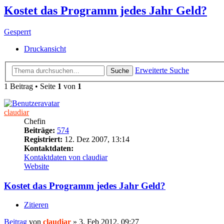
Kostet das Programm jedes Jahr Geld?
Gesperrt
Druckansicht
Erweiterte Suche
Suche
1 Beitrag • Seite
1
von
1
claudiar
Chefin
Beiträge:
574
Registriert:
12. Dez 2007, 13:14
Kontaktdaten:
Kontaktdaten von claudiar
Website
Kostet das Programm jedes Jahr Geld?
Zitieren
Beitrag
von
claudiar
»
3. Feb 2012, 09:27