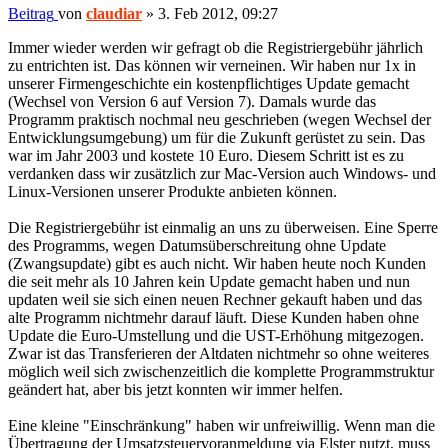
Beitrag
von
claudiar
»
3. Feb 2012, 09:27
Immer wieder werden wir gefragt ob die Registriergebühr jährlich
zu entrichten ist. Das können wir verneinen. Wir haben nur 1x in
unserer Firmengeschichte ein kostenpflichtiges Update gemacht
(Wechsel von Version 6 auf Version 7). Damals wurde das
Programm praktisch nochmal neu geschrieben (wegen Wechsel der
Entwicklungsumgebung) um für die Zukunft gerüstet zu sein. Das
war im Jahr 2003 und kostete 10 Euro. Diesem Schritt ist es zu
verdanken dass wir zusätzlich zur Mac-Version auch Windows- und
Linux-Versionen unserer Produkte anbieten können.
Die Registriergebühr ist einmalig an uns zu überweisen. Eine Sperre
des Programms, wegen Datumsüberschreitung ohne Update
(Zwangsupdate) gibt es auch nicht. Wir haben heute noch Kunden
die seit mehr als 10 Jahren kein Update gemacht haben und nun
updaten weil sie sich einen neuen Rechner gekauft haben und das
alte Programm nichtmehr darauf läuft. Diese Kunden haben ohne
Update die Euro-Umstellung und die UST-Erhöhung mitgezogen.
Zwar ist das Transferieren der Altdaten nichtmehr so ohne weiteres
möglich weil sich zwischenzeitlich die komplette Programmstruktur
geändert hat, aber bis jetzt konnten wir immer helfen.
Eine kleine "Einschränkung" haben wir unfreiwillig. Wenn man die
Übertragung der Umsatzsteuervoranmeldung via Elster nutzt, muss