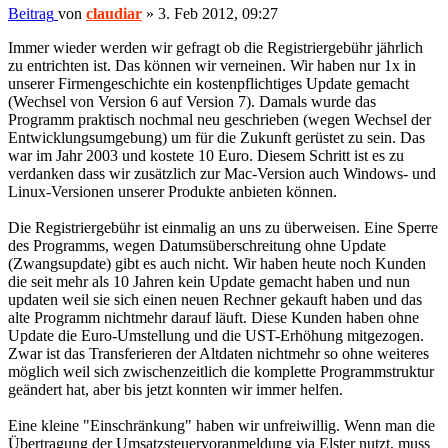
Beitrag
von
claudiar
»
3. Feb 2012, 09:27
Immer wieder werden wir gefragt ob die Registriergebühr jährlich
zu entrichten ist. Das können wir verneinen. Wir haben nur 1x in
unserer Firmengeschichte ein kostenpflichtiges Update gemacht
(Wechsel von Version 6 auf Version 7). Damals wurde das
Programm praktisch nochmal neu geschrieben (wegen Wechsel der
Entwicklungsumgebung) um für die Zukunft gerüstet zu sein. Das
war im Jahr 2003 und kostete 10 Euro. Diesem Schritt ist es zu
verdanken dass wir zusätzlich zur Mac-Version auch Windows- und
Linux-Versionen unserer Produkte anbieten können.
Die Registriergebühr ist einmalig an uns zu überweisen. Eine Sperre
des Programms, wegen Datumsüberschreitung ohne Update
(Zwangsupdate) gibt es auch nicht. Wir haben heute noch Kunden
die seit mehr als 10 Jahren kein Update gemacht haben und nun
updaten weil sie sich einen neuen Rechner gekauft haben und das
alte Programm nichtmehr darauf läuft. Diese Kunden haben ohne
Update die Euro-Umstellung und die UST-Erhöhung mitgezogen.
Zwar ist das Transferieren der Altdaten nichtmehr so ohne weiteres
möglich weil sich zwischenzeitlich die komplette Programmstruktur
geändert hat, aber bis jetzt konnten wir immer helfen.
Eine kleine "Einschränkung" haben wir unfreiwillig. Wenn man die
Übertragung der Umsatzsteuervoranmeldung via Elster nutzt, muss