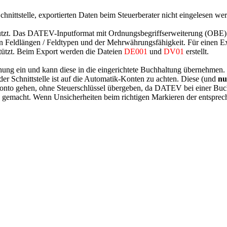
nittstelle, exportierten Daten beim Steuerberater nicht eingelesen we
tützt. Das DATEV-Inputformat mit Ordnungsbegriffserweiterung (OB
n Feldlängen / Feldtypen und der Mehrwährungsfähigkeit. Für einen E
stützt. Beim Export werden die Dateien
DE001
und
DV01
erstellt.
buchung ein und kann diese in die eingerichtete Buchhaltung übernehmen
er Schnittstelle ist auf die Automatik-Konten zu achten. Diese (und
nu
Konto gehen, ohne Steuerschlüssel übergeben, da DATEV bei einer Buc
ng gemacht. Wenn Unsicherheiten beim richtigen Markieren der entspre