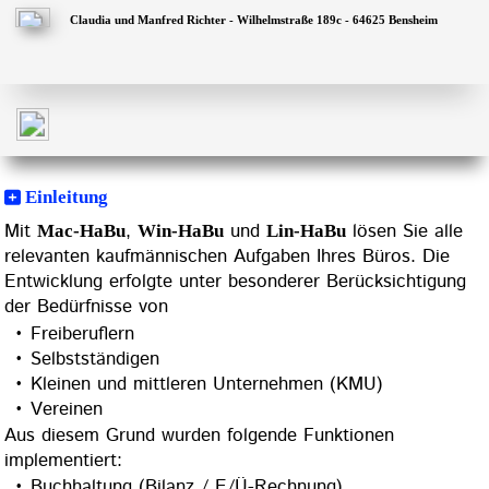
Claudia und Manfred Richter - Wilhelmstraße 189c - 64625 Bensheim
Menü
Menü
Einleitung
Mit
,
und
lösen Sie alle
Mac-HaBu
Win-HaBu
Lin-HaBu
relevanten kaufmännischen Aufgaben Ihres Büros. Die
Entwicklung erfolgte unter besonderer Berücksichtigung
der Bedürfnisse von
Freiberuflern
Selbstständigen
Kleinen und mittleren Unternehmen (KMU)
Vereinen
Aus diesem Grund wurden folgende Funktionen
implementiert:
Buchhaltung (Bilanz / E/Ü-Rechnung)
Faktura (Angebote, Rechnungen, Bestellungen, ...)
Reisekostenabrechnung
Fahrtenbuch
Zeiterfassung
Selbstverständlich sind alle
optimal integriert,
Funktionen
so dass
notwendig ist. Und sollten
keine Doppeleingabe
Daten aus anderen Programmen (z. B. Web-Shop)