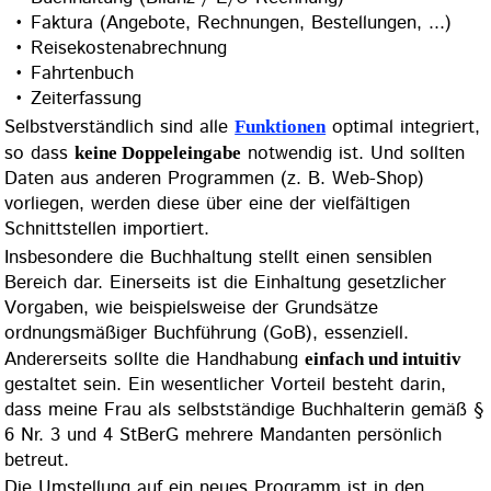
vorliegen, werden diese über eine der vielfältigen
Schnittstellen importiert.
Insbesondere die Buchhaltung stellt einen sensiblen
Bereich dar. Einerseits ist die Einhaltung gesetzlicher
Vorgaben, wie beispielsweise der Grundsätze
ordnungsmäßiger Buchführung (GoB), essenziell.
Andererseits sollte die Handhabung
einfach und intuitiv
gestaltet sein. Ein wesentlicher Vorteil besteht darin,
dass meine Frau als selbstständige Buchhalterin gemäß §
6 Nr. 3 und 4 StBerG mehrere Mandanten persönlich
betreut.
Die Umstellung auf ein neues Programm ist in den
meisten Fällen mit einem hohen zeitlichen Aufwand
verbunden. Daher ist es essenziell, dass eine langfristige
Nutzung gewährleistet ist. Auch wenn ein Unternehmen
bereits seit vielen Jahren auf dem Markt etabliert ist,
kann die Verfügbarkeit zukünftiger Updates nicht
garantiert werden. Unser Programm ermöglicht Ihnen
daher die vollständige Konfiguration aller relevanten
Informationen (Steuersätze, Kontenpläne etc.). Auch der
stellt kein Problem dar, da
Wechsel des Betriebssystems
unsere Software auf allen drei gängigen Plattformen
lauffähig ist. Selbstverständlich bieten wir Ihnen auch
an, um neue
regelmäßig Updates (meist kostenlos)
Bestimmungen (z. B. Mehrwertsteuererhöhungen) optimal
zu implementieren.
Diese Website verwendet Cookies. Bitte lesen Sie
Sicher einmalig ist unser
. Mit diesem
Sorglos-Service