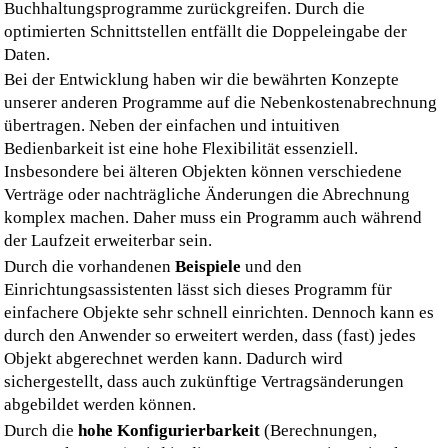
Verträge oder nachträgliche Änderungen die Abrechnung
komplex machen. Daher muss ein Programm auch während
der Laufzeit erweiterbar sein.
Durch die vorhandenen
Beispiele
und den
Einrichtungsassistenten lässt sich dieses Programm für
einfachere Objekte sehr schnell einrichten. Dennoch kann es
durch den Anwender so erweitert werden, dass (fast) jedes
Objekt abgerechnet werden kann. Dadurch wird
sichergestellt, dass auch zukünftige Vertragsänderungen
abgebildet werden können.
Durch die
hohe Konfigurierbarkeit
(Berechnungen,
Kontenpläne etc.) wird in diesem Programm ein optimaler
Investitionsschutz gewährleistet. Selbstverständlich bieten
wir auch regelmäßig Updates (meist kostenlos) an, um neue
Bestimmungen (z. B. Mehrwertsteuererhöhungen) optimal
umsetzen zu können.
Was ist neu?
Die
Version 26.1
beinhaltet folgende Neuerungen:
Download
Die
Dokumentation
kann nun auch über einen
Chat
Endbenutzer-Lizenzvertrag (EULA)
abgefragt werden.
Mit dem Download der nachfolgenden Software erkennen Sie
Darüber hinaus wurden alle bekannten Fehler behoben.
die folgenden Bedingungen an. Dies gilt auch für die
Zudem wurden an zahlreichen Stellen Optimierungen der
unregistrierte Version.
Benutzeroberfläche vorgenommen. Weitere Informationen
Eine Weitergabe der Software an Dritte ist ausschließlich
finden Sie in unserem
Forum
.