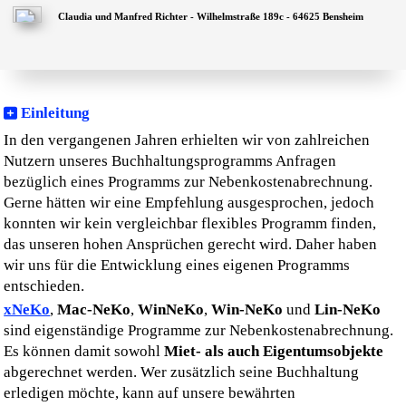
Claudia und Manfred Richter - Wilhelmstraße 189c - 64625 Bensheim
Menü
Einleitung
In den vergangenen Jahren erhielten wir von zahlreichen
Nutzern unseres Buchhaltungsprogramms Anfragen
bezüglich eines Programms zur Nebenkostenabrechnung.
Gerne hätten wir eine Empfehlung ausgesprochen, jedoch
konnten wir kein vergleichbar flexibles Programm finden,
das unseren hohen Ansprüchen gerecht wird. Daher haben
wir uns für die Entwicklung eines eigenen Programms
entschieden.
xNeKo
,
Mac-NeKo
,
WinNeKo
,
Win-NeKo
und
Lin-NeKo
sind eigenständige Programme zur Nebenkostenabrechnung.
Es können damit sowohl
Miet- als auch Eigentumsobjekte
abgerechnet werden. Wer zusätzlich seine Buchhaltung
erledigen möchte, kann auf unsere bewährten
Buchhaltungsprogramme zurückgreifen. Durch die
optimierten Schnittstellen entfällt die Doppeleingabe der
Daten.
Bei der Entwicklung haben wir die bewährten Konzepte
unserer anderen Programme auf die Nebenkostenabrechnung
übertragen. Neben der einfachen und intuitiven
Bedienbarkeit ist eine hohe Flexibilität essenziell.
Insbesondere bei älteren Objekten können verschiedene